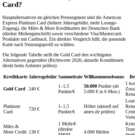
Card?
Hauptalternativen im gleichen Preissegment sind die American
Express Platinum Card (höhere Jahresgebühr, mehr Lounge-
Zugang), die Miles & More Kreditkarten der Deutschen Bank
(direkte Meilengutschrift) sowie verschiedene Visa/Mastercard-
Produkte mit Cashback. Ein direkter Vergleich hilft, die passende
Karte nach Nutzungsprofil zu wählen.
Die folgende Tabelle stellt die Gold Card den wichtigsten
Alternativen gegenüber (Richtwerte 2026; aktuelle Konditionen
direkt beim Anbieter prüfen):
Kreditkarte
Jahresgebühr
Sammelrate
Willkommensbonus
Be
1 kos
1–1,5
50.000
Punkte (ab
Gold Card
240 €
Zusa
Punkte/€
5.000 € in 6 Mon.)
Reis
Loun
Platinum
1–1,5
Höher (aktuell auf
Reis
720 €
Card
Punkte/€
amex.de prüfen)
Cent
Vorte
1 Meile/€
Kei
Miles &
(direkte
Trans
More Credit
138 €
4.000 Meilen
M&M-
direk