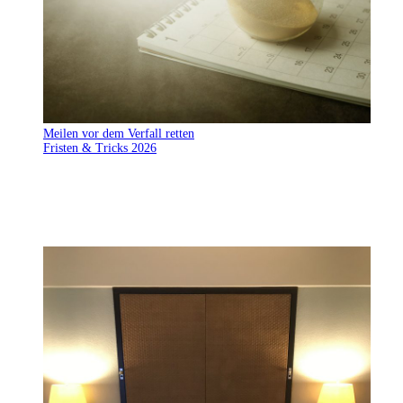
Meilen vor dem Verfall retten
Fristen & Tricks 2026
Meilen verfallen schneller als gedacht – die Fristen
unterscheiden sich je Programm stark. Wir zeigen, welche
einfachen Aktivitäten reichen, um Miles & More, Membership
Rewards, Hilton Honors und Marriott Bonvoy Punkte 2026 zu
retten.