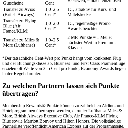
Basiswert, einfach einzulösen
Gutscheine
Cent
Transfer zu Avios
1,0–2,5
1:1, attraktiv für Kurz- und
(British Airways)
Cent*
Mittelstrecke
Transfer zu Flying
1,0–2,0
1:1, regelmäßige Promo-
Blue (Air
Cent*
Awards beachten
France/KLM)
2 MR-Punkte = 1 Meile;
Transfer zu Miles &
1,0–2,5
höchster Wert in Premium-
More (Lufthansa)
Cent*
Klassen
*Der tatsächliche Cent-Wert pro Punkt hängt vom konkreten Flug
und der Buchungsklasse ab. Business- und First-Class-Prämienflüge
erzielen oft Werte von 3–5 Cent pro Punkt, Economy-Awards liegen
in der Regel darunter.
Zu welchen Partnern lassen sich Punkte
übertragen?
Membership Rewards® Punkte können zu zahlreichen Airline- und
Hotelprogrammen übertragen werden, darunter Lufthansa Miles &
More, British Airways Executive Club, Air France-KLM Flying
Blue sowie Marriott Bonvoy und Hilton Honors. Die vollständige
Partnerliste veröffentlicht American Express auf der Programmseite.