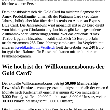
für eine weitere Person.
Damit positioniert sich die Gold Card im mittleren Segment der
Amex-Produktfamilie: unterhalb der Platinum Card (720 Euro
Jahresgebühr), aber klar über der kostenlosen American Express
Blue Card. Die Jahresgebühr wird monatlich mit je 20 Euro direkt
vom hinterlegten Girokonto abgebucht; es gibt keine gesonderte
Aufnahme- oder Aktivierungsgebühr. Wer das optionale
Amex
Turbo
-Upgrade hinzubucht, zahlt zusätzlich 15 Euro pro Jahr –
macht zusammen 255 Euro Jahresgesamtkosten. Im Vergleich mit
anderen
Kreditkarten im Vergleich
liegt die Gebühr von 240 Euro
im typischen Rahmen für Reisekreditkarten mit strukturiertem
Prämienprogramm.
Wie hoch ist der Willkommensbonus der
Gold Card?
Der aktuelle Willkommensbonus beträgt
50.000
Membership
Rewards® Punkte
– vorausgesetzt, du tätigst innerhalb der ersten 6
Monate nach Kartenerhalt einen Kartenumsatz von mindestens
5.000 Euro (gestaffelt: 20.000 Punkte nach 3.000 € Umsatz, weitere
30.000 Punkte bei insgesamt 5.000 € Umsatz).
Die Umsatzschwelle von 5.000 Euro in sechs Monaten entspricht