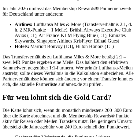
Im Jahr 2026 umfasst das Membership Rewards® Partnernetzwerk
für Deutschland unter anderem:
Airlines:
Lufthansa Miles & More (Transferverhältnis 2:1, d.
h. 2 MR-Punkte = 1 Meile), British Airways Executive Club
Avios (1:1), Air France-KLM Flying Blue (1:1), Emirates
Skywards, Singapore Airlines KrisFlyer, Etihad Guest
Hotels:
Marriott Bonvoy (1:1), Hilton Honors (1:1)
Das Transferverhältnis zu Lufthansa Miles & More beträgt 2:1 –
zwei MR-Punkte ergeben eine Meile. Das halbiert den effektiven
Sammelwert gegenüber 1:1-Partnern. Wer primär Lufthansa-Meilen
anstrebt, sollte dieses Verhältnis in die Kalkulation einbeziehen. Alle
Partnerverhältnisse können sich ändern; vor einem Transfer lohnt es
sich, die aktuelle Partnerliste auf amex.de zu prüfen.
Für wen lohnt sich die Gold Card?
Die Karte lohnt sich, wenn du monatlich mindestens 200–300 Euro
über die Karte abrechnest und die Membership Rewards® Punkte
aktiv für Reisen oder Meilen-Transfers nutzt. Bei geringem Umsatz
übersteigt die Jahresgebühr von 240 Euro schnell den Punktewert.