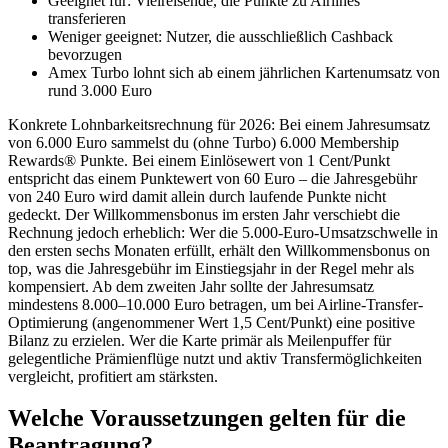
Geeignet für: Vielreisende, die Punkte zu Airlines
transferieren
Weniger geeignet: Nutzer, die ausschließlich Cashback
bevorzugen
Amex Turbo lohnt sich ab einem jährlichen Kartenumsatz von
rund 3.000 Euro
Konkrete Lohnbarkeitsrechnung für 2026: Bei einem Jahresumsatz
von 6.000 Euro sammelst du (ohne Turbo) 6.000 Membership
Rewards® Punkte. Bei einem Einlösewert von 1 Cent/Punkt
entspricht das einem Punktewert von 60 Euro – die Jahresgebühr
von 240 Euro wird damit allein durch laufende Punkte nicht
gedeckt. Der Willkommensbonus im ersten Jahr verschiebt die
Rechnung jedoch erheblich: Wer die 5.000-Euro-Umsatzschwelle in
den ersten sechs Monaten erfüllt, erhält den Willkommensbonus on
top, was die Jahresgebühr im Einstiegsjahr in der Regel mehr als
kompensiert. Ab dem zweiten Jahr sollte der Jahresumsatz
mindestens 8.000–10.000 Euro betragen, um bei Airline-Transfer-
Optimierung (angenommener Wert 1,5 Cent/Punkt) eine positive
Bilanz zu erzielen. Wer die Karte primär als Meilenpuffer für
gelegentliche Prämienflüge nutzt und aktiv Transfermöglichkeiten
vergleicht, profitiert am stärksten.
Welche Voraussetzungen gelten für die
Beantragung?