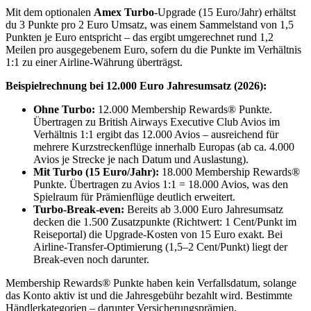
Mit dem optionalen
Amex Turbo
-Upgrade (15 Euro/Jahr) erhältst
du 3 Punkte pro 2 Euro Umsatz, was einem Sammelstand von 1,5
Punkten je Euro entspricht – das ergibt umgerechnet rund 1,2
Meilen pro ausgegebenem Euro, sofern du die Punkte im Verhältnis
1:1 zu einer Airline-Währung überträgst.
Beispielrechnung bei 12.000 Euro Jahresumsatz (2026):
Ohne Turbo:
12.000 Membership Rewards® Punkte.
Übertragen zu British Airways Executive Club Avios im
Verhältnis 1:1 ergibt das 12.000 Avios – ausreichend für
mehrere Kurzstreckenflüge innerhalb Europas (ab ca. 4.000
Avios je Strecke je nach Datum und Auslastung).
Mit Turbo (15 Euro/Jahr):
18.000 Membership Rewards®
Punkte. Übertragen zu Avios 1:1 = 18.000 Avios, was den
Spielraum für Prämienflüge deutlich erweitert.
Turbo-Break-even:
Bereits ab 3.000 Euro Jahresumsatz
decken die 1.500 Zusatzpunkte (Richtwert: 1 Cent/Punkt im
Reiseportal) die Upgrade-Kosten von 15 Euro exakt. Bei
Airline-Transfer-Optimierung (1,5–2 Cent/Punkt) liegt der
Break-even noch darunter.
Membership Rewards® Punkte haben kein Verfallsdatum, solange
das Konto aktiv ist und die Jahresgebühr bezahlt wird. Bestimmte
Händlerkategorien – darunter Versicherungsprämien,