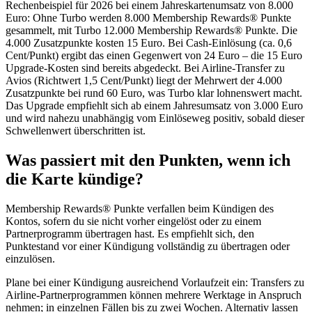
Rechenbeispiel für 2026 bei einem Jahreskartenumsatz von 8.000
Euro: Ohne Turbo werden 8.000 Membership Rewards® Punkte
gesammelt, mit Turbo 12.000 Membership Rewards® Punkte. Die
4.000 Zusatzpunkte kosten 15 Euro. Bei Cash-Einlösung (ca. 0,6
Cent/Punkt) ergibt das einen Gegenwert von 24 Euro – die 15 Euro
Upgrade-Kosten sind bereits abgedeckt. Bei Airline-Transfer zu
Avios (Richtwert 1,5 Cent/Punkt) liegt der Mehrwert der 4.000
Zusatzpunkte bei rund 60 Euro, was Turbo klar lohnenswert macht.
Das Upgrade empfiehlt sich ab einem Jahresumsatz von 3.000 Euro
und wird nahezu unabhängig vom Einlöseweg positiv, sobald dieser
Schwellenwert überschritten ist.
Was passiert mit den Punkten, wenn ich
die Karte kündige?
Membership Rewards® Punkte verfallen beim Kündigen des
Kontos, sofern du sie nicht vorher eingelöst oder zu einem
Partnerprogramm übertragen hast. Es empfiehlt sich, den
Punktestand vor einer Kündigung vollständig zu übertragen oder
einzulösen.
Plane bei einer Kündigung ausreichend Vorlaufzeit ein: Transfers zu
Airline-Partnerprogrammen können mehrere Werktage in Anspruch
nehmen; in einzelnen Fällen bis zu zwei Wochen. Alternativ lassen