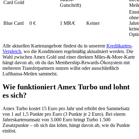
Card Gold
Gutschrift)
Meil
Einst
ohne
Blue Card
0 €
1 MR/€
Keiner
Jahr
kein
Opti
Alle aktuellen Kartenangebote findest du in unserem
Kreditkarten-
Vergleich
, wo die Konditionen regelmäßig aktualisiert werden. Die
Wahl zwischen Amex Gold und einer direkten Miles-&-More-Karte
hängt davon ab, ob du das Membership-Rewards-Ökosystem mit
mehreren Transferpartnern nutzen willst oder ausschließlich
Lufthansa-Meilen sammelst.
Wie funktioniert Amex Turbo und lohnt
es sich?
Amex Turbo kostet 15 Euro pro Jahr und erhöht den Sammelsatz
von 1 auf 1,5 Punkte pro Euro (3 Punkte je 2 Euro). Bei einem
Jahreskartenumsatz von 3.000 Euro bringt Turbo 1.500
Zusatzpunkte – ob sich das lohnt, hängt davon ab, wie du Punkte
einlöst.