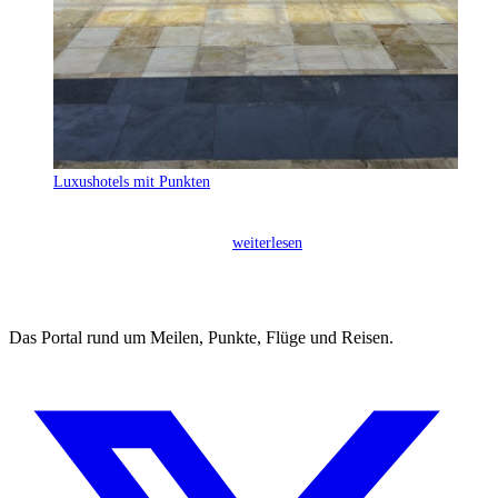
Luxushotels mit Punkten
Mit Hilton Honors Punkten lassen sich Übernachtungen in
Luxushotels der Marken Waldorf Astoria und Conrad deutlich
Luxushotels
günstiger buchen als zum…
weiterlesen
mit
Punkten
Das Portal rund um Meilen, Punkte, Flüge und Reisen.